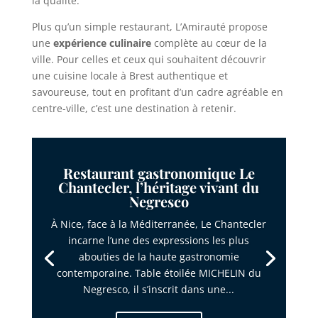
la qualité.
Plus qu’un simple restaurant, L’Amirauté propose
une
expérience culinaire
complète au cœur de la
ville. Pour celles et ceux qui souhaitent découvrir
une cuisine locale à Brest authentique et
savoureuse, tout en profitant d’un cadre agréable en
centre-ville, c’est une destination à retenir.
Restaurant gastronomique Le
Chantecler, l’héritage vivant du
Negresco
À Nice, face à la Méditerranée, Le Chantecler
incarne l’une des expressions les plus
abouties de la haute gastronomie
contemporaine. Table étoilée MICHELIN du
Negresco, il s’inscrit dans une...