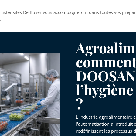
s ustensiles De Buyer vous accompagneront dans toutes vos prépar
.
Agroalime
comment 
DOOSAN 
l’hygiène 
?
L'industrie agroalimentaire e
l'automatisation a introduit
redéfinissent les processus d