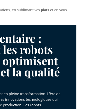
ations, en sublimant vos
plats
et en vous
ntaire :
les robots
optimisent
et la qualité
st en pleine transformation. L'ère de
 des innovations technologiques qui
e production. Les robots...