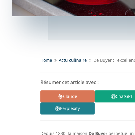
Home
Actu culinaire
De Buyer : l’excelle
9
9
Résumer cet article avec :
Claude
ChatGPT
Perplexity
Depuis 1830, la maison
De Buyer
perpétue un s