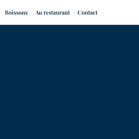
Boissons
Au restaurant
Contact
leurs livres
es au robot
sier !