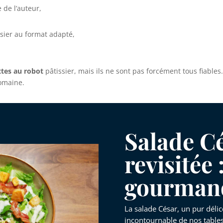
e de l’auteur,
ssier au format adapté,
ttes au robot
pâtissier, mais ils ne sont pas forcément tous fiables.
domaine.
Salade C
revisitée 
gourman
La salade César, un pur délic
incontournable de nos tables.