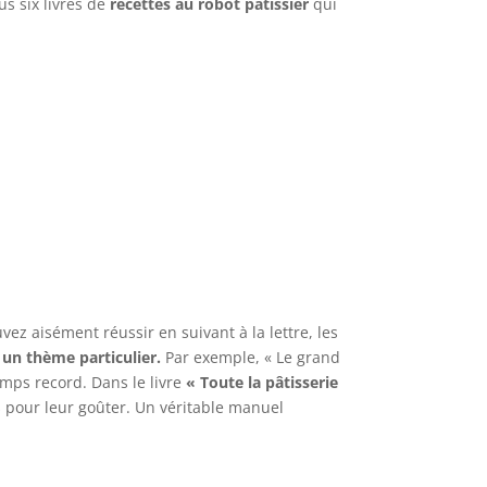
s six livres de
recettes au robot pâtissier
qui
z aisément réussir en suivant à la lettre, les
 un thème particulier.
Par exemple, « Le grand
emps record. Dans le livre
« Toute la pâtisserie
s pour leur goûter. Un véritable manuel