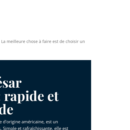
 La meilleure chose à faire est de choisir un
ésar
: rapide et
de
e d'origine américaine, est un
 Simple et rafraîchissante, elle est