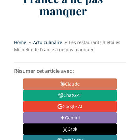
manquer
Home
Actu culinaire
Les restaurants 3 étoiles
9
9
Michelin de France à ne pas manquer
Résumer cet article avec :
Claude
ChatGPT
Google AI
Gemini
Grok