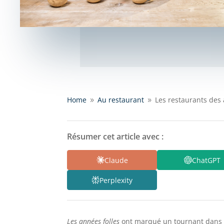
Home
Au restaurant
Les restaurants des a
9
9
Résumer cet article avec :
Claude
ChatGPT
Perplexity
Les années folles
ont marqué un tournant dans l