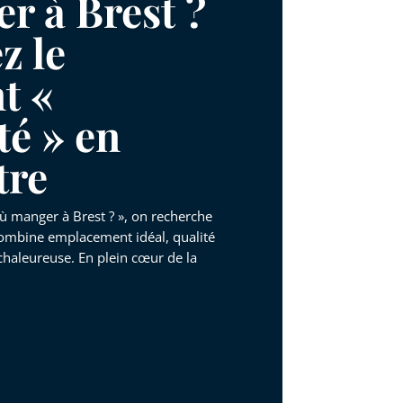
r à Brest ?
z le
t «
té » en
tre
ù manger à Brest ? », on recherche
combine emplacement idéal, qualité
haleureuse. En plein cœur de la