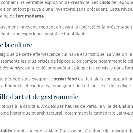
 connaît une véritable explosion de créativité. Les
chefs
de l’époque
radition et font preuve d’une inventivité sans précédent. Cette rév
ine de l’
art moderne
.
vement innovant, mettant en avant la légèreté et la présentation s
 clients une expérience gustative inoubliable.
de la culture
algique de cette effervescence culinaire et artistique. La ville brill
lissements les plus prisés de l’époque, on compte notamment le c
t des Années
, dont le décor envoûtant plonge les convives dans l’a
tte période sans évoquer le
street food
qui fait alors son apparitio
ditionnels et exotiques, témoignant de la richesse et de la divers
le d’art et de gastronomie
mite pas à la capitale. À quelques heures de Paris, la ville de
Châlo
oine historique et architectural, notamment la cathédrale Saint-Ét
étoilés
Yannick Alléno et Alain Ducasse ont élu domicile, ouvrant d