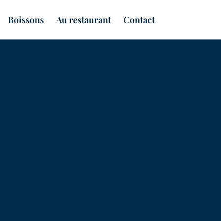
Boissons
Au restaurant
Contact
urants des
es : revivez
de la cuisine
a culture