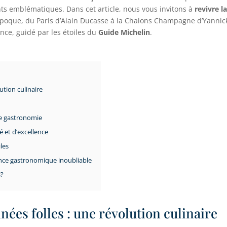
ts emblématiques. Dans cet article, nous vous invitons à
revivre l
époque, du Paris d’Alain Ducasse à la Chalons Champagne d’Yannic
ce, guidé par les étoiles du
Guide Michelin
.
ution culinaire
de gastronomie
é et d’excellence
les
ience gastronomique inoubliable
s?
nées folles : une révolution culinaire