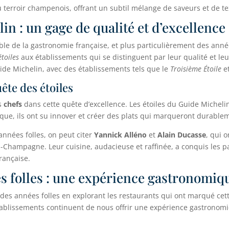
u terroir champenois, offrant un subtil mélange de saveurs et de te
in : un gage de qualité et d’excellence
e de la gastronomie française, et plus particulièrement des année
étoiles
aux établissements qui se distinguent par leur qualité et leur
ide Michelin, avec des établissements tels que le
Troisième Étoile
e
ête des étoiles
es
chefs
dans cette quête d’excellence. Les étoiles du Guide Michelin
poque, ils ont su innover et créer des plats qui marqueront durableme
nnées folles, on peut citer
Yannick Alléno
et
Alain Ducasse
, qui 
Champagne. Leur cuisine, audacieuse et raffinée, a conquis les pal
rançaise.
es folles : une expérience gastronomiq
ie des années folles en explorant les restaurants qui ont marqué ce
établissements continuent de nous offrir une expérience gastrono