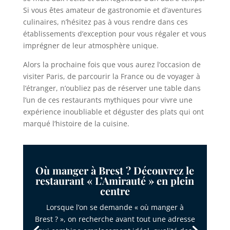
Si vous êtes amateur de gastronomie et d’aventures
culinaires, n’hésitez pas à vous rendre dans ces
établissements d’exception pour vous régaler et vous
imprégner de leur atmosphère unique.
Alors la prochaine fois que vous aurez l’occasion de
visiter Paris, de parcourir la France ou de voyager à
l’étranger, n’oubliez pas de réserver une table dans
l’un de ces restaurants mythiques pour vivre une
expérience inoubliable et déguster des plats qui ont
marqué l’histoire de la cuisine.
Où manger à Brest ? Découvrez le
restaurant « L’Amirauté » en plein
centre
Lorsque l’on se demande « où manger à
Brest ? », on recherche avant tout une adresse