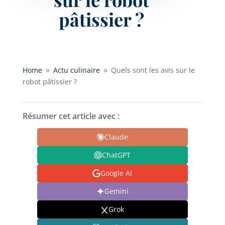
pâtissier ?
Home
Actu culinaire
Quels sont les avis sur le
9
9
robot pâtissier ?
Résumer cet article avec :
Claude
ChatGPT
Google AI
Gemini
Grok