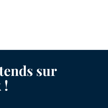
ttends sur
 !