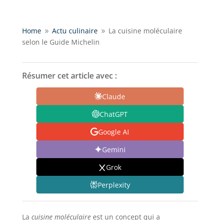
Home
Actu culinaire
La cuisine moléculaire
9
9
selon le Guide Michelin
Résumer cet article avec :
Claude
ChatGPT
Google AI
Gemini
Grok
Perplexity
La
cuisine moléculaire
est un concept qui a