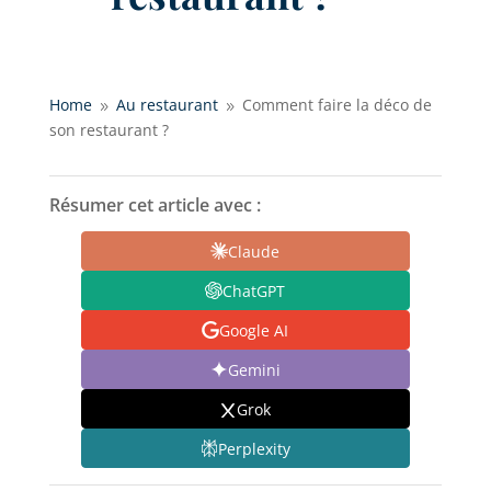
Home
Au restaurant
Comment faire la déco de
9
9
son restaurant ?
Résumer cet article avec :
Claude
ChatGPT
Google AI
Gemini
Grok
Perplexity